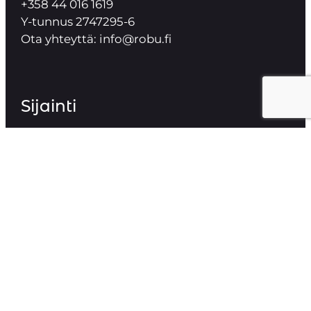
+358 44 016 1619
Y-tunnus 2747295-6
Ota yhteyttä: info@robu.fi
Sijainti
Vilhonvuorenkatu 11 B 8, 00500 Helsinki
Sosiaalinen media
Facebook
LinkedIn
Instagram