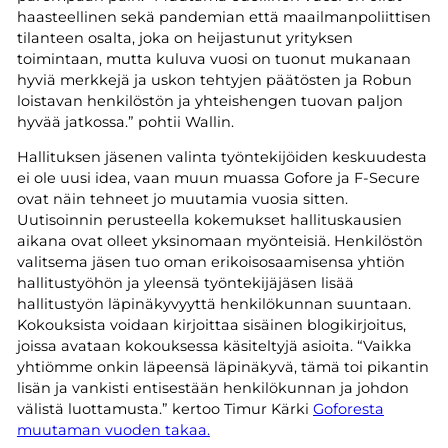
haasteellinen sekä pandemian että maailmanpoliittisen
tilanteen osalta, joka on heijastunut yrityksen
toimintaan, mutta kuluva vuosi on tuonut mukanaan
hyviä merkkejä ja uskon tehtyjen päätösten ja Robun
loistavan henkilöstön ja yhteishengen tuovan paljon
hyvää jatkossa.” pohtii Wallin.
Hallituksen jäsenen valinta työntekijöiden keskuudesta
ei ole uusi idea, vaan muun muassa Gofore ja F-Secure
ovat näin tehneet jo muutamia vuosia sitten.
Uutisoinnin perusteella kokemukset hallituskausien
aikana ovat olleet yksinomaan myönteisiä. Henkilöstön
valitsema jäsen tuo oman erikoisosaamisensa yhtiön
hallitustyöhön ja yleensä työntekijäjäsen lisää
hallitustyön läpinäkyvyyttä henkilökunnan suuntaan.
Kokouksista voidaan kirjoittaa sisäinen blogikirjoitus,
joissa avataan kokouksessa käsiteltyjä asioita. “Vaikka
yhtiömme onkin läpeensä läpinäkyvä, tämä toi pikantin
lisän ja vankisti entisestään henkilökunnan ja johdon
välistä luottamusta.” kertoo Timur Kärki
Goforesta
muutaman vuoden takaa.