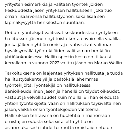
yritysten esimerkkiä ja valitaan työntekijöiden
keskuudesta jäsen yrityksen hallitukseen, joka tuo
oman lisäarvonsa hallitustyöhön, sekä lisää sen
läpinäkyvyyttä henkilöstön suuntaan.
Robun työntekijät valitsivat keskuudestaan yrityksen
hallituksen jäsenen nyt toista kertaa avoimella vaalilla,
jonka jälkeen yhtiön omistajat vahvistivat valinnan
hyväksymällä työntekijöiden valitseman henkilön
yhtiökokouksessa. Hallituspestin kesto on tilikausi
kerrallaan ja vuonna 2022 valittu jäsen on Marko Wallin.
Tarkoituksena on laajentaa yrityksen hallitusta ja tuoda
hallitustyöskentelyä ja päätöksiä lähemmäs
työntekijöitä. Työntekijä on hallituksessa
äänioikeudellinen jäsen ja hänellä on täydet oikeudet,
vastuut ja velvollisuudet kuin muilla. Eli hän ei edusta
yhtiön työntekijöitä, vaan on hallituksen täysivaltainen
jäsen, vaikka onkin työntekijöiden valitsema.
Hallituksen tehtävänä on huolehtia nimenomaan
omistajien edusta sekä siitä, että yhtiö on
asianmukaisesti johdettu, mutta omistajien etu on