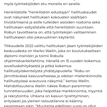
myös työntekijöiden etu monella eri saralla.
Henkilöstölle “henkilöstön edustajan” hallituskaudet
ovat näkyneet hallituksen kokousten sisältöjen
tiivistämisenä ja esille tulleiden asioiden nostoina sekä
hallituksen esityslistalle että henkilöstön suuntaan.
Robun tavoitteena on, että työntekijän valitseminen
hallitukseen olisi jokavuotinen käytäntö.
Tilikaudelle 2022 valittu hallituksen jäsen työntekijöiden
keskuudesta on Marko Wallin, joka on koulutukseltaan
diplomi-insinööri ja toimii Robulla
ohjelmistoarkkitehtina. Hänellä on 15 vuoden kokemus
sovelluskehityksestä ja pitkä kokemus
hallitustyöskentelystä yhdistyspuolella. “Robu on
jännittävässä kasvuvaiheessa ja odotan mielenkiinnolla
hallitustyössä avautuvia näkymiä.” kertoo Wallin.
Mahdollisuutena Wallin näkee Robun paremman
tunnettavuuden, joka helpottaa markkinointia, myyntiä
ja rekrytointia. Uhkana on kasvun tyrehtyminen,
erityisesti jos yleinen taloustilanne ei käänny
parempaan päin. “Muutama edellinen vuosi on ollut