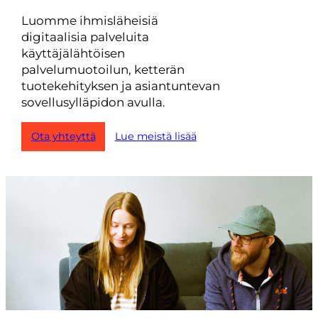
Luomme ihmisläheisiä
digitaalisia palveluita
käyttäjälähtöisen
palvelumuotoilun, ketterän
tuotekehityksen ja asiantuntevan
sovellusylläpidon avulla.
Ota yhteyttä
Lue meistä lisää