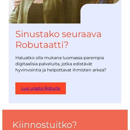
Sinustako seuraava
Robutaatti?
Haluatko olla mukana luomassa parempia
digitaalisia palveluita, jotka edistävät
hyvinvointia ja helpottavat ihmisten arkea?
Lue urasta Robulla
Kiinnostuitko?