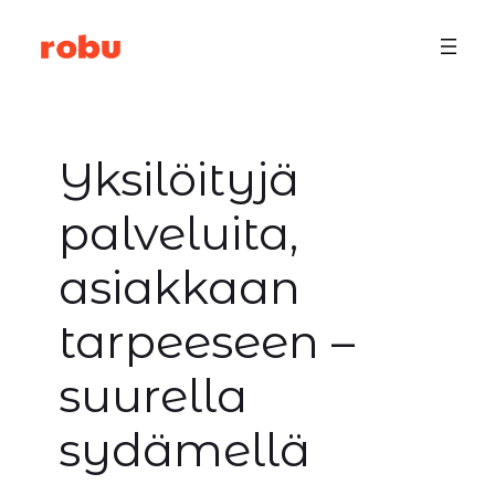
Siirry
sisältöön
Yksilöityjä
palveluita,
asiakkaan
tarpeeseen –
suurella
sydämellä