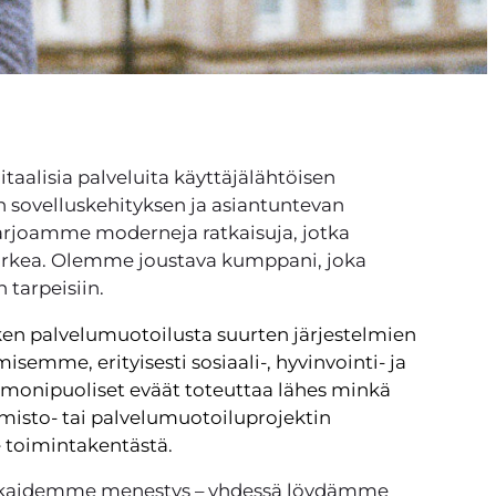
aalisia palveluita käyttäjälähtöisen
n sovelluskehityksen ja asiantuntevan
Tarjoamme moderneja ratkaisuja, jotka
 arkea. Olemme joustava kumppani, joka
 tarpeisiin.
n palvelumuotoilusta suurten järjestelmien
semme, erityisesti sosiaali-, hyvinvointi- ja
e monipuoliset eväät toteuttaa lähes minkä
lmisto- tai palvelumuotoiluprojektin
toimintakentästä.
kkaidemme menestys – yhdessä löydämme