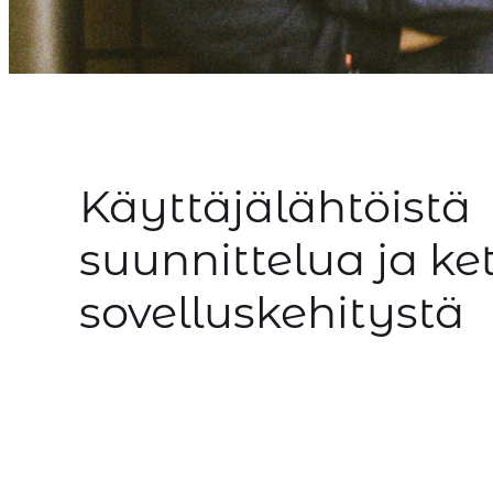
Käyttäjälähtöistä
suunnittelua ja ke
sovelluskehitystä