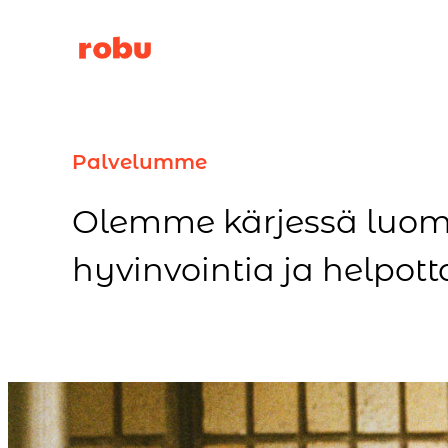
Siirry
sisältöön
Palvelumme
Olemme kärjessä luomas
hyvinvointia ja helpott