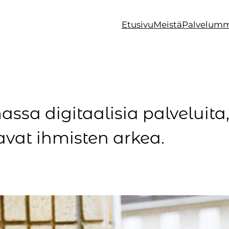
Etusivu
Meistä
Palvelum
sa digitaalisia palveluita,
avat ihmisten arkea.