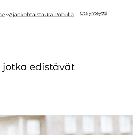
Ota yhteyttä
me
Ajankohtaista
Ura Robulla
 jotka edistävät