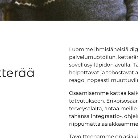
Luomme ihmisläheisiä digit
palvelumuotoilun, ketterä
sovellusylläpidon avulla. 
tterää
helpottavat ja tehostavat
reagoi nopeasti muuttuviin
Osaamisemme kattaa kaike
toteutukseen. Erikoisosaami
terveysalalta, antaa meill
tahansa integraatio-, ohje
riippumatta asiakkaamme 
Tavoitteenamme on asia