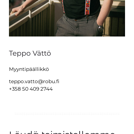
Teppo Vättö
Myyntipäällikkö
teppo.vatto@robu.fi
+358 50 409 2744