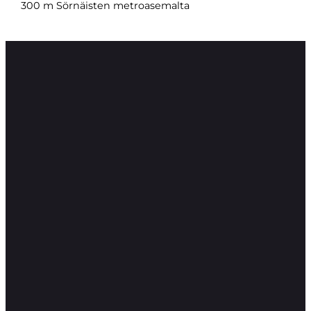
300 m Sörnäisten metroasemalta