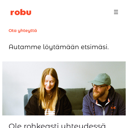
Siirry
sisältöön
Ota yhteyttä
Autamme löytämään etsimäsi.
Ole rohkeasti yhteydessä