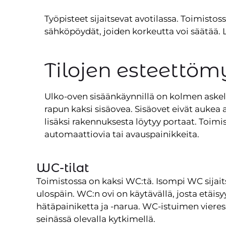
Työpisteet sijaitsevat avotilassa. Toimistoss
sähköpöydät, joiden korkeutta voi säätää. L
Tilojen esteettöm
Ulko-oven sisäänkäynnillä on kolmen askele
rapun kaksi sisäovea. Sisäovet eivät aukea 
lisäksi rakennuksesta löytyy portaat. Toimi
automaattiovia tai avauspainikkeita.
WC-tilat
Toimistossa on kaksi WC:tä. Isompi WC sijaits
ulospäin. WC:n ovi on käytävällä, josta etäi
hätäpainiketta ja -narua. WC-istuimen vieres
seinässä olevalla kytkimellä.