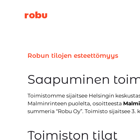
Siirry
sisältöön
Robun tilojen esteettömyys
Saapuminen toimi
Toimistomme sijaitsee Helsingin keskustas
Malminrinteen puolelta, osoitteesta
Malmi
summeria “Robu Oy”. Toimisto sijaitsee 3. 
Toimiston tilat