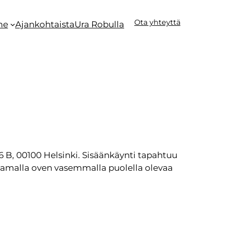
Ota yhteyttä
me
Ajankohtaista
Ura Robulla
 B, 00100 Helsinki. Sisäänkäynti tapahtuu
ttamalla oven vasemmalla puolella olevaa