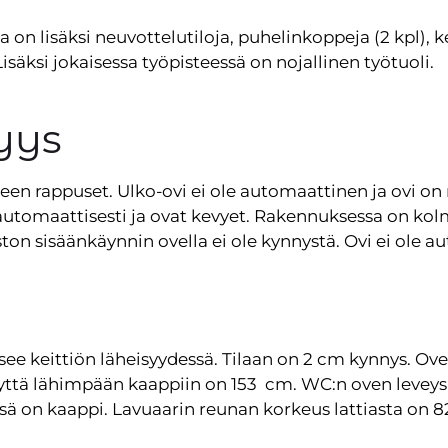
a on lisäksi neuvottelutiloja, puhelinkoppeja (2 kpl), ke
isäksi jokaisessa työpisteessä on nojallinen työtuoli.
yys
en rappuset. Ulko-ovi ei ole automaattinen ja ovi on 
automaattisesti ja ovat kevyet. Rakennuksessa on kolme
ston sisäänkäynnin ovella ei ole kynnystä. Ovi ei ole a
ee keittiön läheisyydessä. Tilaan on 2 cm kynnys. Ove
syyttä lähimpään kaappiin on 153 cm. WC:n oven leveys
sä on kaappi. Lavuaarin reunan korkeus lattiasta on 82