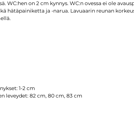
ssä. WC:hen on 2 cm kynnys. WC:n ovessa ei ole avausp
ikä hätäpainiketta ja -narua. Lavuaarin reunan korkeu
ellä.
nykset: 1-2 cm
en leveydet: 82 cm, 80 cm, 83 cm