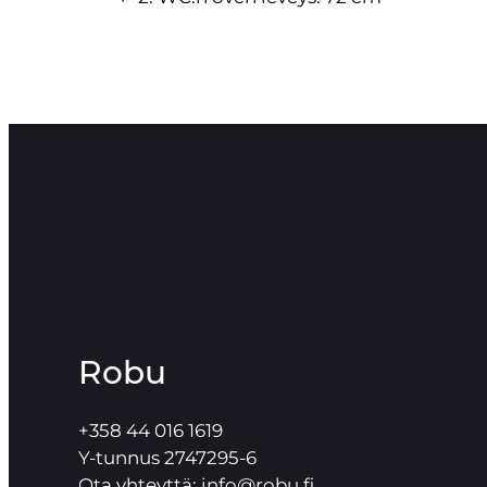
Robu
+358 44 016 1619
Y-tunnus 2747295-6
Ota yhteyttä: info@robu.fi