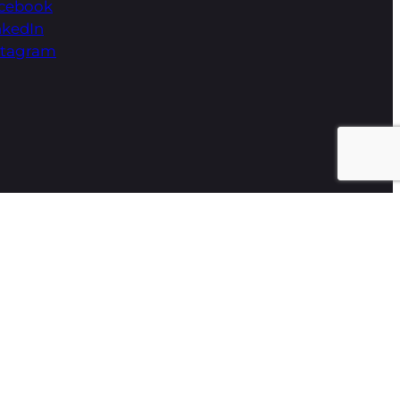
cebook
nkedIn
stagram