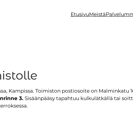
Etusivu
Meistä
Palvelum
stolle
sa, Kampissa. Toimiston postiosoite on Malminkatu 16
nrinne 3.
Sisäänpääsy tapahtuu kulkulätkällä tai soi
kerroksessa.