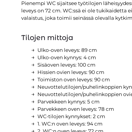
Pienempi WC sijaitsee työtilojen läheisyyde
leveys on 72 cm. WC:ssä ei ole tukikaidetta e
valaistus, joka toimii seinässä olevalla kytkim
Tilojen mittoja
Ulko-oven leveys: 89 cm
Ulko-oven kynnys: 4 cm
Sisäoven leveys: 100 cm
Hissien ovien leveys: 90 cm
Toimiston oven leveys: 90 cm
Neuvottelutilojen/puhelinkoppien kyn
Neuvottelutilojen/puhelinkoppien ovi
Parvekkeen kynnys: 5 cm
Parvekkeen oven leveys: 78 cm
WC-tilojen kynnykset: 2 cm
1. WC:n oven leveys: 94 cm
2. WC:n oven leveys: 72 cm