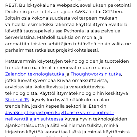
REST. Build-työkaluna Webpack, sovelluksen paketointi
Dockeriin ja se laitetaan ajoon AWS:ään tai GCP:hen.
Joitain osia kokonaisuudesta voi tarpeen mukaan
vaihdella, esimerkiksi rakentaa käyttöliittymä Sveltellä,
käyttää taustapalveluissa Pythonia ja ajaa palvelua
Serverlessinä. Mahdollisuuksia on monia, ja
ammattitaitoisten kehittäjien tehtävänä onkin valita ne
parhaimmat ratkaisut projektikohtaisesti.
Kattavammin käytettyjen teknologioiden ja tuotteiden
trendeihin maailmalla menevät muun muassa
Zalandon teknologiatutka
ja
Thoughtworksin tutka
,
jotka luovat syvempää kuvaa omaksuttavista,
arvioitavista, kokeiltavista ja varauduttavista
teknologioista. Käyttöliittymäteknologioihin keskittyvä
State of JS
-kysely luo hyvää näkökulmaa alan
trendeihin, joskin kapealla sektorilla. Etenkin
JavaScript-kirjastojen käyttöaste vs. mielipiteet -
nelikenttä ajan suhteessa
kuvaa hyvin teknologioiden
ajankohtaisuutta ja siitä voi hieman tulkita, minkä
kirjaston käyttöä kannattaa lisätä ja minkä käyttämistä