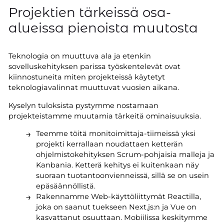
Projektien tärkeissä osa-
alueissa pienoista muutosta
Teknologia on muuttuva ala ja etenkin
sovelluskehityksen parissa työskentelevät ovat
kiinnostuneita miten projekteissä käytetyt
teknologiavalinnat muuttuvat vuosien aikana.
Kyselyn tuloksista pystymme nostamaan
projekteistamme muutamia tärkeitä ominaisuuksia.
Teemme töitä monitoimittaja-tiimeissä yksi
projekti kerrallaan noudattaen ketterän
ohjelmistokehityksen Scrum-pohjaisia malleja ja
Kanbania. Ketterä kehitys ei kuitenkaan näy
suoraan tuotantoonvienneissä, sillä se on usein
epäsäännöllistä.
Rakennamme Web-käyttöliittymät Reactilla,
joka on saanut tuekseen Next.js:n ja Vue on
kasvattanut osuuttaan. Mobiilissa keskitymme