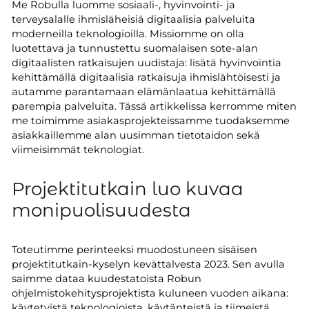
Me Robulla luomme sosiaali-, hyvinvointi- ja
terveysalalle ihmisläheisiä digitaalisia palveluita
moderneilla teknologioilla. Missiomme on olla
luotettava ja tunnustettu suomalaisen sote-alan
digitaalisten ratkaisujen uudistaja: lisätä hyvinvointia
kehittämällä digitaalisia ratkaisuja ihmislähtöisesti ja
autamme parantamaan elämänlaatua kehittämällä
parempia palveluita. Tässä artikkelissa kerromme miten
me toimimme asiakasprojekteissamme tuodaksemme
asiakkaillemme alan uusimman tietotaidon sekä
viimeisimmät teknologiat.
Projektitutkain luo kuvaa
monipuolisuudesta
Toteutimme perinteeksi muodostuneen sisäisen
projektitutkain-kyselyn kevättalvesta 2023. Sen avulla
saimme dataa kuudestatoista Robun
ohjelmistokehitysprojektista kuluneen vuoden aikana:
käytetyistä teknologioista, käytänteistä ja tiimeistä.