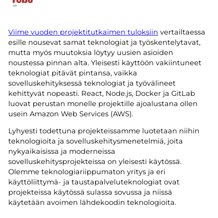
Viime vuoden projektitutkaimen tuloksiin
vertailtaessa
esille nousevat samat teknologiat ja työskentelytavat,
mutta myös muutoksia löytyy uusien asioiden
noustessa pinnan alta. Yleisesti käyttöön vakiintuneet
teknologiat pitävät pintansa, vaikka
sovelluskehityksessä teknologiat ja työvälineet
kehittyvät nopeasti. React, Node.js, Docker ja GitLab
luovat perustan monelle projektille ajoalustana ollen
usein Amazon Web Services (AWS).
Lyhyesti todettuna projekteissamme luotetaan niihin
teknologioita ja sovelluskehitysmenetelmiä, joita
nykyaikaisissa ja moderneissa
sovelluskehitysprojekteissa on yleisesti käytössä.
Olemme teknologiariippumaton yritys ja eri
käyttöliittymä- ja taustapalveluteknologiat ovat
projekteissa käytössä sulassa sovussa ja niissä
käytetään avoimen lähdekoodin teknologioita.