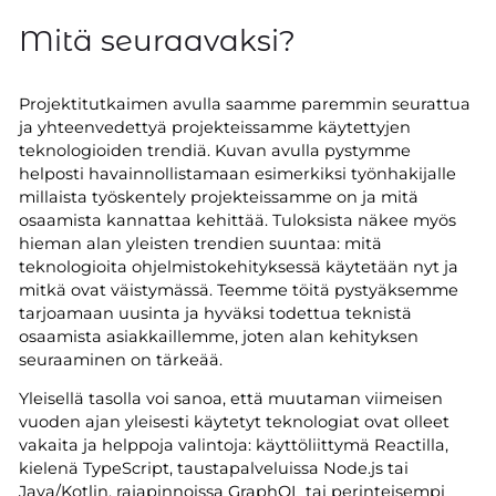
Mitä seuraavaksi?
Projektitutkaimen avulla saamme paremmin seurattua
ja yhteenvedettyä projekteissamme käytettyjen
teknologioiden trendiä. Kuvan avulla pystymme
helposti havainnollistamaan esimerkiksi työnhakijalle
millaista työskentely projekteissamme on ja mitä
osaamista kannattaa kehittää. Tuloksista näkee myös
hieman alan yleisten trendien suuntaa: mitä
teknologioita ohjelmistokehityksessä käytetään nyt ja
mitkä ovat väistymässä. Teemme töitä pystyäksemme
tarjoamaan uusinta ja hyväksi todettua teknistä
osaamista asiakkaillemme, joten alan kehityksen
seuraaminen on tärkeää.
Yleisellä tasolla voi sanoa, että muutaman viimeisen
vuoden ajan yleisesti käytetyt teknologiat ovat olleet
vakaita ja helppoja valintoja: käyttöliittymä Reactilla,
kielenä TypeScript, taustapalveluissa Node.js tai
Java/Kotlin, rajapinnoissa GraphQL tai perinteisempi