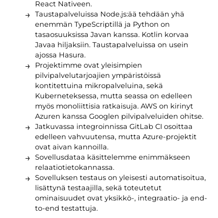
React Nativeen.
Taustapalveluissa Node.js:ää tehdään yhä
enemmän TypeScriptillä ja Python on
tasaosuuksissa Javan kanssa. Kotlin korvaa
Javaa hiljaksiin. Taustapalveluissa on usein
ajossa Hasura.
Projektimme ovat yleisimpien
pilvipalvelutarjoajien ympäristöissä
kontitettuina mikropalveluina, sekä
Kuberneteksessa, mutta seassa on edelleen
myös monoliittisia ratkaisuja. AWS on kirinyt
Azuren kanssa Googlen pilvipalveluiden ohitse.
Jatkuvassa integroinnissa GitLab CI osoittaa
edelleen vahvuutensa, mutta Azure-projektit
ovat aivan kannoilla.
Sovellusdataa käsittelemme enimmäkseen
relaatiotietokannassa.
Sovelluksen testaus on yleisesti automatisoitua,
lisättynä testaajilla, sekä toteutetut
ominaisuudet ovat yksikkö-, integraatio- ja end-
to-end testattuja.