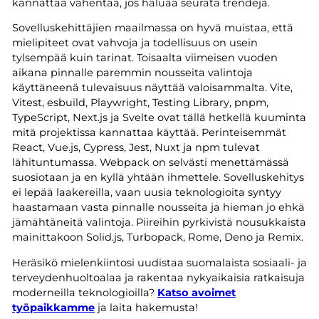
kannattaa vähentää, jos haluaa seurata trendejä.
Sovelluskehittäjien maailmassa on hyvä muistaa, että
mielipiteet ovat vahvoja ja todellisuus on usein
tylsempää kuin tarinat. Toisaalta viimeisen vuoden
aikana pinnalle paremmin nousseita valintoja
käyttäneenä tulevaisuus näyttää valoisammalta. Vite,
Vitest, esbuild, Playwright, Testing Library, pnpm,
TypeScript, Next.js ja Svelte ovat tällä hetkellä kuuminta
mitä projektissa kannattaa käyttää. Perinteisemmät
React, Vue.js, Cypress, Jest, Nuxt ja npm tulevat
lähituntumassa. Webpack on selvästi menettämässä
suosiotaan ja en kyllä yhtään ihmettele. Sovelluskehitys
ei lepää laakereilla, vaan uusia teknologioita syntyy
haastamaan vasta pinnalle nousseita ja hieman jo ehkä
jämähtäneitä valintoja. Piireihin pyrkivistä nousukkaista
mainittakoon Solid.js, Turbopack, Rome, Deno ja Remix.
Heräsikö mielenkiintosi uudistaa suomalaista sosiaali- ja
terveydenhuoltoalaa ja rakentaa nykyaikaisia ratkaisuja
moderneilla teknologioilla?
Katso avoimet
työpaikkamme
ja laita hakemusta!