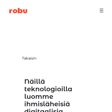
Siirry
sisältöön
Takaisin
Näillä
teknologioilla
luomme
ihmisläheisiä
digitaalisia