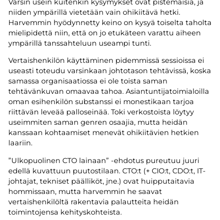
Varsin usein kuitenkin kysymykset ovat pistemäisiä, ja
niiden ympärillä vietetään vain ohikiitävä hetki.
Harvemmin hyödynnetty keino on kysyä toiselta taholta
mielipidettä niin, että on jo etukäteen varattu aiheen
ympärillä tanssahteluun useampi tunti.
Vertaishenkilön käyttäminen pidemmissä sessioissa ei
useasti toteudu varsinkaan johtotason tehtävissä, koska
samassa organisaatiossa ei ole toista saman
tehtävänkuvan omaavaa tahoa. Asiantuntijatoimialoilla
oman esihenkilön substanssi ei monestikaan tarjoa
riittävän leveää palloseinää. Toki verkostoista löytyy
useimmiten saman genren osaajia, mutta heidän
kanssaan kohtaamiset menevät ohikiitävien hetkien
laariin.
”Ulkopuolinen CTO lainaan” -ehdotus pureutuu juuri
edellä kuvattuun puutostilaan. CTO:t (+ CIO:t, CDO:t, IT-
johtajat, tekniset päälliköt, jne.) ovat huipputaitavia
hommissaan, mutta harvemmin he saavat
vertaishenkilöltä rakentavia palautteita heidän
toimintojensa kehityskohteista.