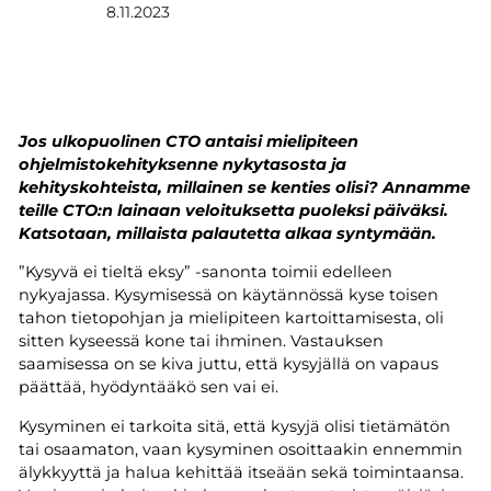
8.11.2023
Jos ulkopuolinen CTO antaisi mielipiteen
ohjelmistokehityksenne nykytasosta ja
kehityskohteista, millainen se kenties olisi?
Annamme
teille CTO:n lainaan veloituksetta puoleksi päiväksi.
Katsotaan, millaista palautetta alkaa syntymään.
”Kysyvä ei tieltä eksy” -sanonta toimii edelleen
nykyajassa. Kysymisessä on käytännössä kyse toisen
tahon tietopohjan ja mielipiteen kartoittamisesta, oli
sitten kyseessä kone tai ihminen. Vastauksen
saamisessa on se kiva juttu, että kysyjällä on vapaus
päättää, hyödyntääkö sen vai ei.
Kysyminen ei tarkoita sitä, että kysyjä olisi tietämätön
tai osaamaton, vaan kysyminen osoittaakin ennemmin
älykkyyttä ja halua kehittää itseään sekä toimintaansa.