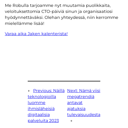
Me Robulla tarjoamme nyt muutamia puolikkaita,
veloituksettomia CTO-päiviä sinun ja organisaatiosi
hyödynnettäväksi. Olehan yhteydessä, niin kerromme
mielellämme lisää!
Varaa aika Jaken kalenterista!
←
Previous:
Näillä
Next:
Nämä viisi
teknologioilla
megatrendiä
luomme
antavat
ihmisläheisiä
ajatuksia
digitaalisia
tulevaisuudesta
palveluita 2023
→