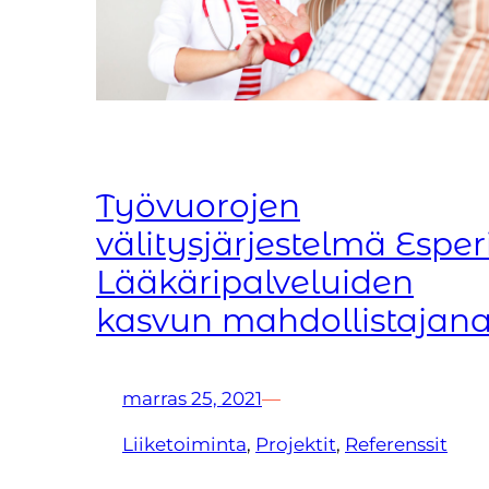
Työvuorojen
välitysjärjestelmä Esper
Lääkäripalveluiden
kasvun mahdollistajan
marras 25, 2021
—
Liiketoiminta
, 
Projektit
, 
Referenssit