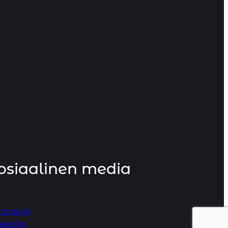
osiaalinen media
cebook
nkedIn