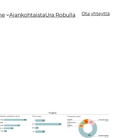
Ota yhteyttä
me
Ajankohtaista
Ura Robulla