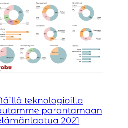
Näillä teknologioilla
autamme parantamaan
elämänlaatua 2021