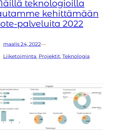
Näillä teknologioilla
autamme kehittämään
sote-palveluita 2022
maalis 24, 2022
—
Liiketoiminta
, 
Projektit
, 
Teknologia