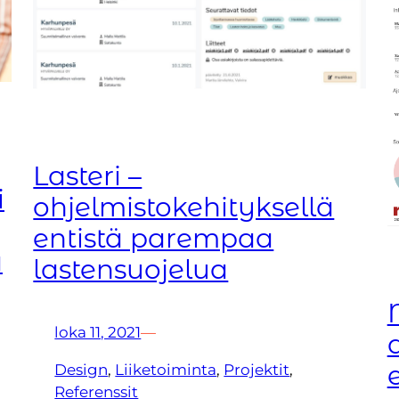
Lasteri –
i
ohjelmistokehityksellä
entistä parempaa
a
lastensuojelua
loka 11, 2021
—
Design
, 
Liiketoiminta
, 
Projektit
, 
Referenssit