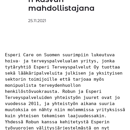
mahdollistajana
25.11.2021
Esperi Care on Suomen suurimpiin lukeutuva 
hoiva- ja terveyspalvelualan yritys, jonka 
tytäryhtiö Esperi Terveyspalvelut Oy tuottaa 
sekä lääkäripalveluita julkisen ja yksityisen 
sektorin toimijoille että tarjoaa myös 
monipuolista terveydenhuollon 
henkilöstövuokrausta. Robun ja Esperi 
Terveyspalveluiden yhteistyön juuret ovat jo 
vuodessa 2011, ja yhteistyön aikana suuria 
muutoksia on nähty niin molemmissa yrityksissä 
kuin yhteisen tekemisen laajuudessakin. 
Yhdessä Robun kanssa kehitetystä Esperin 
työvuorojen välitysjärjestelmästä on nyt 