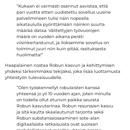
”Kukaan ei varmasti osannut aavistaa, että
pari vuotta sitten uudistettu sovellus uusine
palvelimineen tulisi näin nopealla
aikataululla pyörittämään näinkin suurta
määrää dataa. Välitettyjen työvuorojen
määrä on vuoden aikana peräti
viisinkertaistunut, ja iloksemme sovellus on
toiminut juuri niin kuin pitää, rasituksesta
huolimatta!”
Haapalainen nostaa Robun kasvun ja kehittymisen
yhdeksi tärkeimmäksi tekijäksi, joka lisää luottamusta
yhteistyön tulevaisuudelle.
”Olen työskennellyt robulaisten kanssa
yhteensä jo yli 10 vuoden ajan, joten minulla
on todella ollut eturivin paikka seurata
Robun kasvutarinaa. Robun resurssien kasvu
ja sitä kautta skaalautunut tarjonta sekä
Robun substanssiosaaminen sote-alan
digitaalisista ratkaisuista ovat suoraan