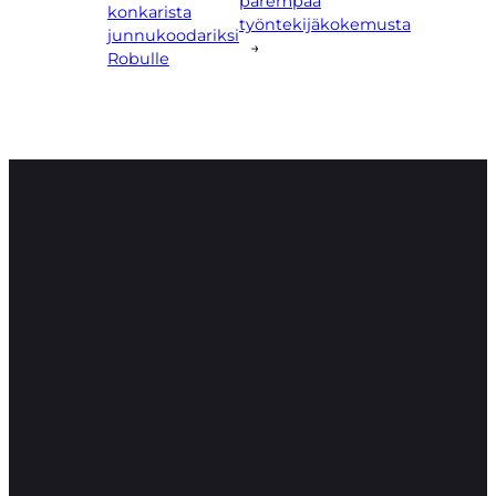
parempaa
konkarista
työntekijäkokemusta
junnukoodariksi
→
Robulle