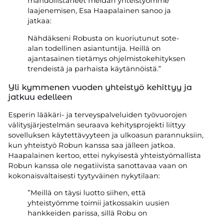
mahdollistaneet meidän yhteistyömme
laajenemisen, Esa Haapalainen sanoo ja
jatkaa:
Nähdäkseni Robusta on kuoriutunut sote-
alan todellinen asiantuntija. Heillä on
ajantasainen tietämys ohjelmistokehityksen
trendeistä ja parhaista käytännöistä.”
Yli kymmenen vuoden yhteistyö kehittyy ja
jatkuu edelleen
Esperin lääkäri- ja terveyspalveluiden työvuorojen
välitysjärjestelmän seuraava kehitysprojekti liittyy
sovelluksen käytettävyyteen ja ulkoasun parannuksiin,
kun yhteistyö Robun kanssa saa jälleen jatkoa.
Haapalainen kertoo, ettei nykyisestä yhteistyömallista
Robun kanssa ole negatiivista sanottavaa vaan on
kokonaisvaltaisesti tyytyväinen nykytilaan:
”Meillä on täysi luotto siihen, että
yhteistyömme toimii jatkossakin uusien
hankkeiden parissa, sillä Robu on