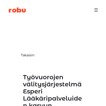
Siirry
sisältöön
Takaisin
Työvuorojen
välitysjärjestelmä
Esperi
Lääkäripalveluide
n kasvun