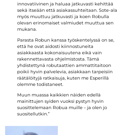
innovatiivinen ja haluaa jatkuvasti kehittää
sekä itseään että asiakassuhteitaan. Sote-ala
myös muuttuu jatkuvasti ja koen Robulla
olevan erinomaiset valmiudet muuttua sen
mukana.
Parasta Robun kanssa työskentelyssä on se,
että he ovat aidosti kiinnostuneita
asiakkaasta kokonaisuutena eikä vain
rakennettavasta ohjelmistosta. Tämä
yhdistettynä robutaattien ammattitaitoon
poikii hyvin palvelevia, asiakkaan tarpeisiin
räätälöityjä ratkaisuja, kuten me Esperillä
olemme todistaneet.
Muun muassa kaikkien näiden edellä
mainittujen syiden vuoksi pystyn hyvin
suosittelemaan Robua muille – ja olen jo
suositellutkin.”