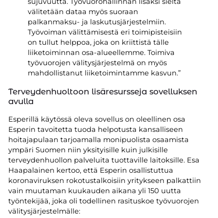
sujuvuutta. Työvuorohallinnan lisäksi sieltä
välitetään dataa myös suoraan
palkanmaksu- ja laskutusjärjestelmiin.
Työvoiman välittämisestä eri toimipisteisiin
on tullut helppoa, joka on kriittistä tälle
liiketoiminnan osa-alueellemme. Toimiva
työvuorojen välitysjärjestelmä on myös
mahdollistanut liiketoimintamme kasvun.”
Terveydenhuoltoon lisäresursseja sovelluksen
avulla
Esperillä käytössä oleva sovellus on oleellinen osa
Esperin tavoitetta tuoda helpotusta kansalliseen
hoitajapulaan tarjoamalla monipuolista osaamista
ympäri Suomen niin yksityisille kuin julkisille
terveydenhuollon palveluita tuottaville laitoksille. Esa
Haapalainen kertoo, että Esperin osallistuttua
koronaviruksen rokotustalkoisiin yritykseen palkattiin
vain muutaman kuukauden aikana yli 150 uutta
työntekijää, joka oli todellinen rasituskoe työvuorojen
välitysjärjestelmälle: