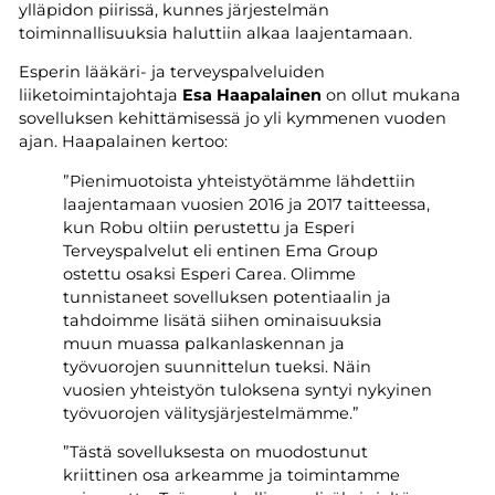
ylläpidon piirissä, kunnes järjestelmän
toiminnallisuuksia haluttiin alkaa laajentamaan.
Esperin lääkäri- ja terveyspalveluiden
liiketoimintajohtaja
Esa Haapalainen
on ollut mukana
sovelluksen kehittämisessä jo yli kymmenen vuoden
ajan. Haapalainen kertoo:
”Pienimuotoista yhteistyötämme lähdettiin
laajentamaan vuosien 2016 ja 2017 taitteessa,
kun Robu oltiin perustettu ja Esperi
Terveyspalvelut eli entinen Ema Group
ostettu osaksi Esperi Carea. Olimme
tunnistaneet sovelluksen potentiaalin ja
tahdoimme lisätä siihen ominaisuuksia
muun muassa palkanlaskennan ja
työvuorojen suunnittelun tueksi. Näin
vuosien yhteistyön tuloksena syntyi nykyinen
työvuorojen välitysjärjestelmämme.”
”Tästä sovelluksesta on muodostunut
kriittinen osa arkeamme ja toimintamme