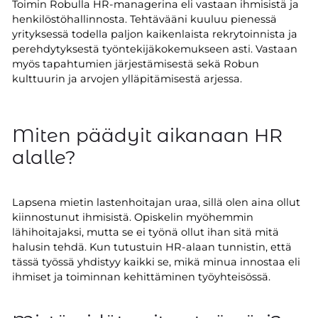
Toimin Robulla HR-managerina eli vastaan ihmisistä ja
henkilöstöhallinnosta. Tehtävääni kuuluu pienessä
yrityksessä todella paljon kaikenlaista rekrytoinnista ja
perehdytyksestä työntekijäkokemukseen asti. Vastaan
myös tapahtumien järjestämisestä sekä Robun
kulttuurin ja arvojen ylläpitämisestä arjessa.
Miten päädyit aikanaan HR
alalle?
Lapsena mietin lastenhoitajan uraa, sillä olen aina ollut
kiinnostunut ihmisistä. Opiskelin myöhemmin
lähihoitajaksi, mutta se ei työnä ollut ihan sitä mitä
halusin tehdä. Kun tutustuin HR-alaan tunnistin, että
tässä työssä yhdistyy kaikki se, mikä minua innostaa eli
ihmiset ja toiminnan kehittäminen työyhteisössä.