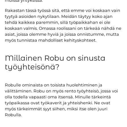
muissa yrityksissä.
Rakastan tässä työssä sitä, että emme voi koskaan vain
tyytyä asioiden nykytilaan. Meidän täytyy koko ajan
tehdä kaikkea paremmin, sillä työpaikkahan ei ole
koskaan valmis. Omassa roolissani on tärkeää nähdä ne
asiat, joissa olemme hyviä ja joissa onnistumme, mutta
myös tunnistaa mahdolliset kehityskohteet.
Millainen Robu on sinusta
työyhteisönä?
Robulle ominaista on toisista huolehtiminen ja
välittäminen. Robu on myös rento työyhteisö, jossa voi
olla todella vapaasti oma itsensä. Minulle tärkeintä
työpaikassa ovat työkaverit ja yhteishenki. Ne ovat
myös tärkeimmät syyt siihen, miksi itse olen juuri
Robulla.