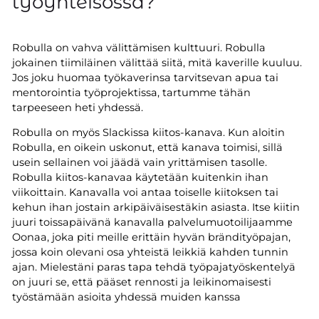
työyhteisössä?
Robulla on vahva välittämisen kulttuuri. Robulla
jokainen tiimiläinen välittää siitä, mitä kaverille kuuluu.
Jos joku huomaa työkaverinsa tarvitsevan apua tai
mentorointia työprojektissa, tartumme tähän
tarpeeseen heti yhdessä.
Robulla on myös Slackissa kiitos-kanava. Kun aloitin
Robulla, en oikein uskonut, että kanava toimisi, sillä
usein sellainen voi jäädä vain yrittämisen tasolle.
Robulla kiitos-kanavaa käytetään kuitenkin ihan
viikoittain. Kanavalla voi antaa toiselle kiitoksen tai
kehun ihan jostain arkipäiväisestäkin asiasta. Itse kiitin
juuri toissapäivänä kanavalla palvelumuotoilijaamme
Oonaa, joka piti meille erittäin hyvän brändityöpajan,
jossa koin olevani osa yhteistä leikkiä kahden tunnin
ajan. Mielestäni paras tapa tehdä työpajatyöskentelyä
on juuri se, että pääset rennosti ja leikinomaisesti
työstämään asioita yhdessä muiden kanssa