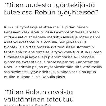
Miten uudesta työntekijästä
tulee osa Robun työyhteisöä?
Kun uusi työntekijä aloittaa meillä, pidän hänen
kanssaan keskustelun, jossa käymme yhdessä läpi sen,
mitkä asiat ovat hänelle merkityksellisiä ja miten nämä
asiat voisivat toteutua Robulla. Sen jälkeen uusi
työntekijä aloittaa omassa kotitiimissään. Kotitiimin
tehtävänä on ensimmäisellä työviikolla tutustua uuteen
tiimiläiseen ja käydä läpi pienemmässä 4-6 hengen
ryhmässä työtehtäviä ja prosessejamme. Panostamme
Robulla erittäin paljon myös viestintään siitä, että meillä
saa avoimesti kysyä asioita ja jokainen saa aina apua
muilta. Kukaan ei ole Robulla yksin.
Miten Robun arvoista
välittäminen toteutuu