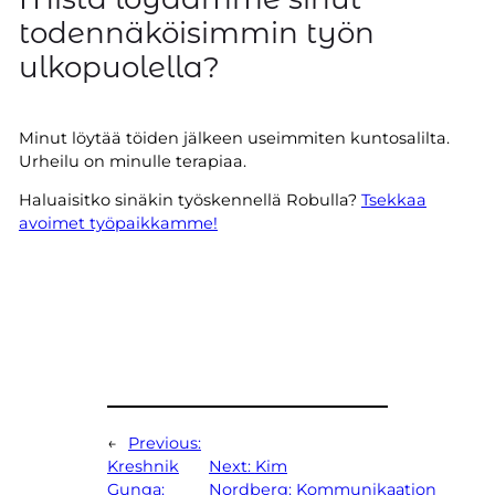
todennäköisimmin työn
ulkopuolella?
Minut löytää töiden jälkeen useimmiten kuntosalilta.
Urheilu on minulle terapiaa.
Haluaisitko sinäkin työskennellä Robulla?
Tsekkaa
avoimet työpaikkamme!
←
Previous:
Kreshnik
Next:
Kim
Gunga:
Nordberg: Kommunikaation