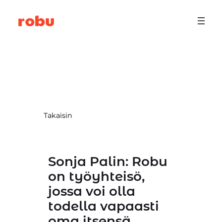
Siirry
sisältöön
Takaisin
Sonja Palin: Robu
on työyhteisö,
jossa voi olla
todella vapaasti
oma itsensä