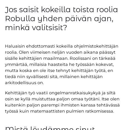
Jos saisit kokeilla toista roolia
Robulla yhden päivän ajan,
minkä valitsisit?
Haluaisin ehdottomasti kokeilla ohjelmistokehittäjän
roolia. Olen viimeisen neljän vuoden aikana päässyt
sisälle kehittäjien maailmaan. Roolissani on tärkeää
ymmärtää, millaisia haasteita he työssään kokevat,
mutta koska en ole itse tehnyt kehittäjän työtä, en
tiedä niin syvällisesti sitä, millainen kehittäjän
arkitodellisuus on.
Kehittäjän työ vaatii ongelmanratkaisukykyä ja siltä
osin se kyllä muistuttaa paljon omaa työtäni. Itse olen
kuitenkin paljon parempi ihmisten kanssa tehtävässä
työssä kuin matemaattisten pulmien ratkomisessa.
Mistä löydämme sinut