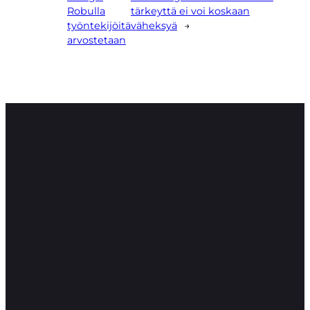
Robulla
tärkeyttä ei voi koskaan
työntekijöitä
väheksyä
→
arvostetaan