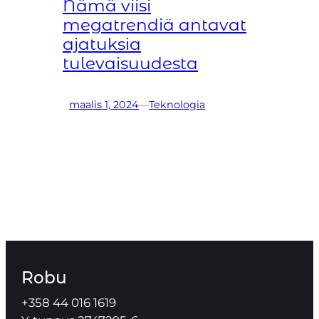
Nämä viisi
megatrendiä antavat
ajatuksia
tulevaisuudesta
maalis 1, 2024
—
Teknologia
Robu
+358 44 016 1619