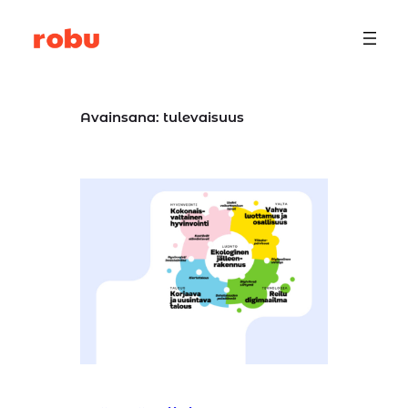
Siirry
sisältöön
Avainsana:
tulevaisuus